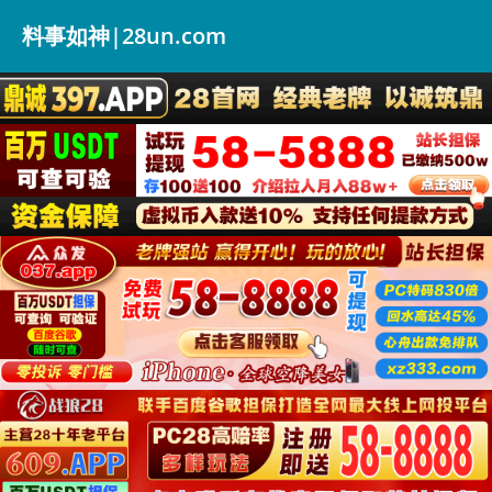
‌料事如神‌|28un.com